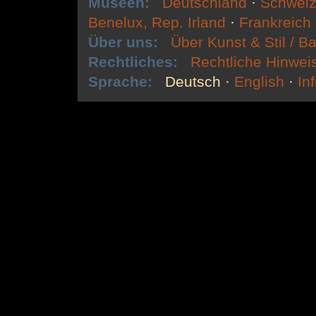
Museen:
Deutschland
·
Schweiz
Benelux, Rep. Irland
·
Frankreich
Über uns:
Über Kunst & Stil / Ba
Rechtliches:
Rechtliche Hinwei
Sprache:
Deutsch
·
English
·
In