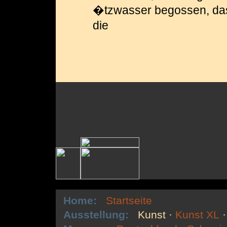
�tzwasser begossen, da
die
Home:
Startseite
Ausstellung:
Kunst
·
Kunst XL