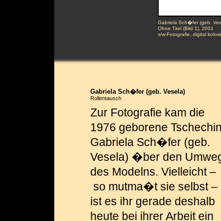
Gabriela Sch�fer (geb. Ves
Ohne Titel (Bild 1), 2001
s/w-Fotografie, digital kolori
Gabriela Sch�fer (geb. Vesela)
Rollentausch
Zur Fotografie kam die
1976 geborene Tschechi
Gabriela Sch�fer (geb.
Vesela) �ber den Umwe
des Modelns. Vielleicht –
so mutma�t sie selbst –
ist es ihr gerade deshalb
heute bei ihrer Arbeit ein