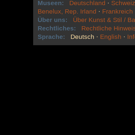
Museen:
Deutschland
·
Schweiz
Benelux, Rep. Irland
·
Frankreich
Über uns:
Über Kunst & Stil / Ba
Rechtliches:
Rechtliche Hinwei
Sprache:
Deutsch
·
English
·
In