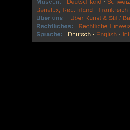
Museen:
Deutschland
·
Schweiz
Benelux, Rep. Irland
·
Frankreich
Über uns:
Über Kunst & Stil / Ba
Rechtliches:
Rechtliche Hinwei
Sprache:
Deutsch
·
English
·
In